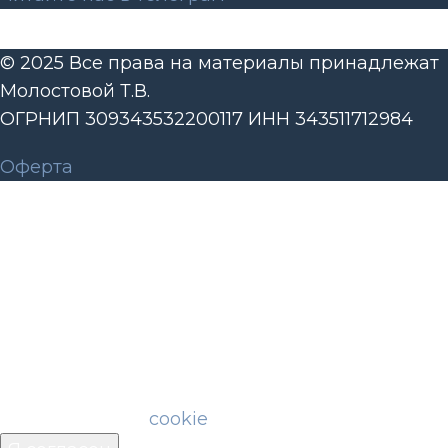
© 2025 Все права на материалы принадлежат
Молостовой Т.В.
ОГРНИП 309343532200117 ИНН 343511712984
Оферта
Мы используем файлы идентификации
пользователей (cookie) для корректной работы
сайта, чтобы сделать его ещё удобнее.
Продолжая пользоваться сайтом, Вы
соглашаетесь с обработкой персональных
данных. Ограничить использование cookie
можно в настройках своего браузера.
Пожалуйста, ознакомьтесь с политикой
использования
cookie
.