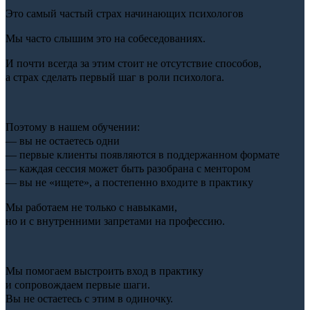
Это самый частый страх начинающих психологов
Мы часто слышим это на собеседованиях.
И почти всегда за этим стоит не отсутствие способов,
а страх сделать первый шаг в роли психолога.
Поэтому в нашем обучении:
— вы не остаетесь одни
— первые клиенты появляются в поддержанном формате
— каждая сессия может быть разобрана с ментором
— вы не «ищете», а постепенно входите в практику
Мы работаем не только с навыками,
но и с внутренними запретами на профессию.
Мы помогаем выстроить вход в практику
и сопровождаем первые шаги.
Вы не остаетесь с этим в одиночку.