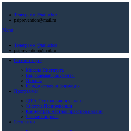
Телеграмм @tatluchez
psiprevention@mail.ru
Menu
Телеграмм @tatluchez
psiprevention@mail.ru
Об институте
Миссия Института
Выдаваемые документы
Отзывы
Юридическая информация
Программы
ДПО. Психолог-консультант
Система Псипревеншн
Концентрат. Частная практика онлайн
Частые вопросы
Бесплатно