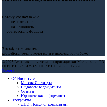
Потому что нам важно:
— ваше намерение
— ваша готовность
— соответствие формата
Это обучение для тех,
кто действительно хочет идти в профессию глубоко.
© 2025 Все права на материалы принадлежат Молостовой Т.В.
ОГРНИП 309343532200117 ИНН 343511712984
Оферта
Об Институте
Миссия Института
Выдаваемые документы
Отзывы
Юридическая информация
Программы
ДПО. Психолог-консультант