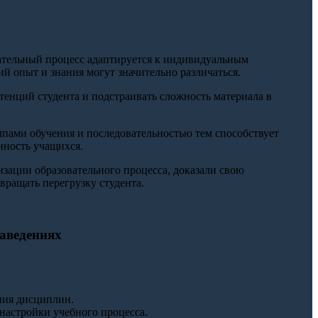
вательный процесс адаптируется к индивидуальным
ий опыт и знания могут значительно различаться.
тенций студента и подстраивать сложность материала в
мпами обучения и последовательностью тем способствует
нность учащихся.
зации образовательного процесса, доказали свою
вращать перегрузку студента.
аведениях
ния дисциплин.
 настройки учебного процесса.