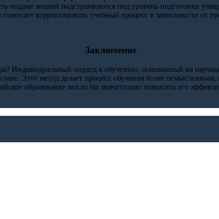
ть подачи знаний подстраиваются под уровень подготовки учащ
 помогает корректировать учебный процесс в зависимости от про
Заключение
ра? Индивидуальный подход к обучению, основанный на научных
актике. Этот метод делает процесс обучения более осмысленны
сийское образование могло бы значительно повысить его эффект