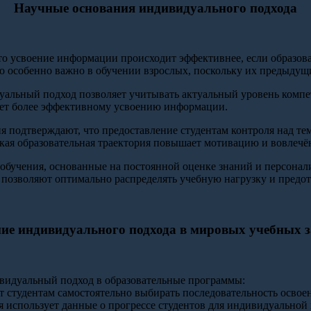
Научные основания индивидуального подхода
что усвоение информации происходит эффективнее, если образо
Это особенно важно в обучении взрослых, поскольку их предыдущ
дуальный подход позволяет учитывать актуальный уровень компе
вует более эффективному усвоению информации.
я подтверждают, что предоставление студентам контроля над те
ая образовательная траектория повышает мотивацию и вовлечё
обучения, основанные на постоянной оценке знаний и персонали
и позволяют оптимально распределять учебную нагрузку и предот
ие индивидуального подхода в мировых учебных з
видуальный подход в образовательные программы:
т студентам самостоятельно выбирать последовательность освое
я использует данные о прогрессе студентов для индивидуальной