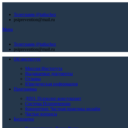
Телеграмм @tatluchez
psiprevention@mail.ru
Menu
Телеграмм @tatluchez
psiprevention@mail.ru
Об институте
Миссия Института
Выдаваемые документы
Отзывы
Юридическая информация
Программы
ДПО. Психолог-консультант
Система Псипревеншн
Концентрат. Частная практика онлайн
Частые вопросы
Бесплатно