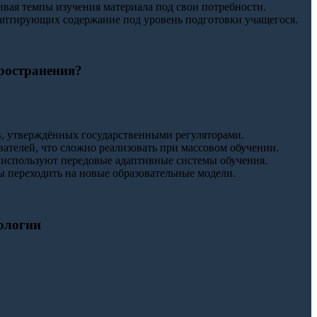
аивая темпы изучения материала под свои потребности.
адаптирующих содержание под уровень подготовки учащегося.
ространения?
, утверждённых государственными регуляторами.
ателей, что сложно реализовать при массовом обучении.
е используют передовые адаптивные системы обучения.
 переходить на новые образовательные модели.
ологии