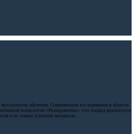
 методологии обучения. Современные исследования в области
ентивной психологии «Псипревеншн» этот подход реализуется
нтов и их темпы усвоения материала.