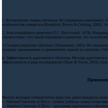
1. Когнитивные теории обучения. Исследования показывают, 
особенностям учащегося (Bransford, Brown & Cocking, 2000). 
2. Зона ближайшего развития (Л.С. Выготский, 1978). Индиви
соответствии с его зоной ближайшего развития, что способст
3. Саморегулируемое обучение (Zimmerman, 2002). Исследовани
лучшему запоминанию и применению знаний на практике. Гибк
4. Эффективность адаптивного обучения. Методы адаптивного 
эффективность в ряде исследований (Shute & Towle, 2003). Он
Применен
Многие ведущие университеты мира уже давно внедрили инди
— Harvard University (США) – гибкие учебные планы позволяю
— Stanford University (США) – программа адаптивного обучени