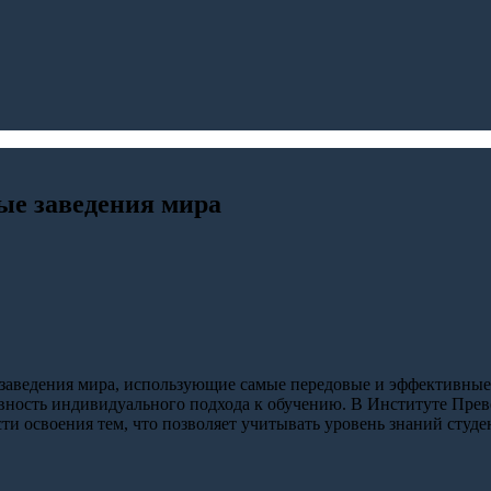
ые заведения мира
 заведения мира, использующие самые передовые и эффективные
ность индивидуального подхода к обучению. В Институте Прев
ти освоения тем, что позволяет учитывать уровень знаний студе