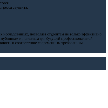
егося.
гресса студента.
 исследованиях, позволяет студентам не только эффективно
м, глубинным и полезным для будущей профессиональной
ивность и соответствие современным требованиям.