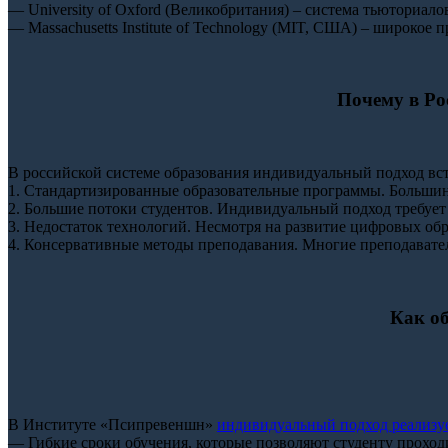
— University of Oxford (Великобритания) – система тьюториал
— Massachusetts Institute of Technology (MIT, США) – широк
Почему в Ро
В российской системе образования индивидуальный подход вст
1. Стандартизированные образовательные программы. Большин
2. Большие потоки студентов. Индивидуальный подход требует
3. Недостаток технологий. Несмотря на развитие цифровых об
4. Консервативные методы преподавания. Многие преподавате
Как о
В Институте «Псипревеншн»
индивидуальный подход реализу
— Гибкие сроки обучения, которые позволяют студенту проход