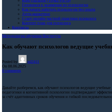
Консультация «Точка Роста»
Готовимся к экзаменам по психологии
Как начать работать психологом без опыта
Анти-маркетинг
Старт онлайн-частной практики психолога
Контент план для психолога
Контакты
Методология обучения Института
Как обучают психологов ведущие учебн
Posted by
ssl2411
On 08.06.2025
0
comments
Давайте разберемся, как обучают психологов ведущие учебные
педагогики и когнитивной психологии подтверждают эффектив
за счёт адаптивных сроков обучения и гибкой последовательнос