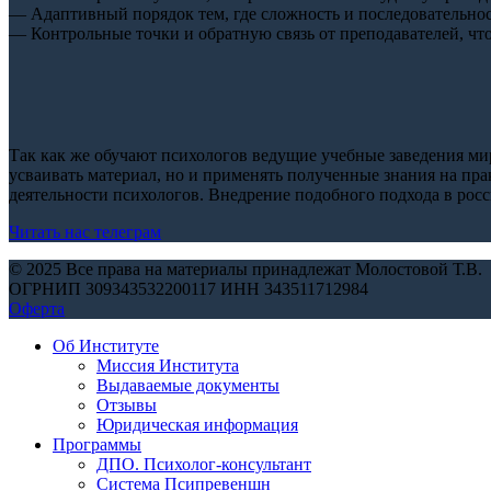
— Адаптивный порядок тем, где сложность и последовательнос
— Контрольные точки и обратную связь от преподавателей, что
Так как же обучают психологов ведущие учебные заведения ми
усваивать материал, но и применять полученные знания на пр
деятельности психологов. Внедрение подобного подхода в рос
Читать нас телеграм
© 2025 Все права на материалы принадлежат Молостовой Т.В.
ОГРНИП 309343532200117 ИНН 343511712984
Оферта
Об Институте
Миссия Института
Выдаваемые документы
Отзывы
Юридическая информация
Программы
ДПО. Психолог-консультант
Система Псипревеншн