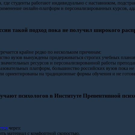
ов, где студенты работают индивидуально с наставником, подстр
ое применение онлайн-платформ и персонализированных курсов, 
ссии такой подход пока не получил широкого расп
речается крайне редко по нескольким причинам:
ство вузов вынуждены придерживаться строгих учебных планов
 значительных ресурсов и персонализированной работы преподав
разовательных платформ, большинство российских вузов пока н
ли ориентированы на традиционные формы обучения и не готовы
бучают психологов в Институте Превентивной псих
ется
через:
ить материал с комфортной скоростью.