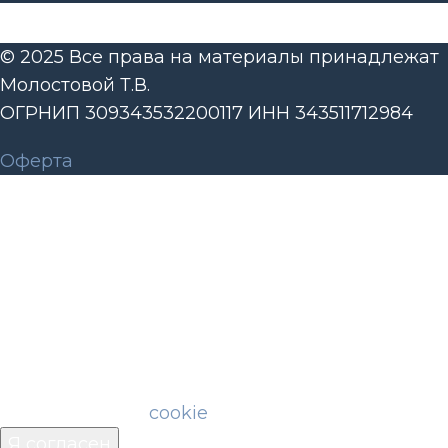
© 2025 Все права на материалы принадлежат
Молостовой Т.В.
ОГРНИП 309343532200117 ИНН 343511712984
Оферта
Мы используем файлы идентификации
пользователей (cookie) для корректной работы
сайта, чтобы сделать его ещё удобнее.
Продолжая пользоваться сайтом, Вы
соглашаетесь с обработкой персональных
данных. Ограничить использование cookie
можно в настройках своего браузера.
Пожалуйста, ознакомьтесь с политикой
использования
cookie
.
Я согласен