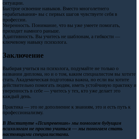
ситуации.
Быстрое освоение навыков. Вместо многолетнего
«врабатывания» вы с первых шагов чувствуете себя в
профессии.
Уверенность. Понимание, что вы уже умеете помогать,
приходит намного раньше.
Адаптивность. Вы учитесь не шаблонам, а гибкости —
ключевому навыку психолога.
Заключение
Выбирая учиться на психолога, подумайте не только о
названии диплома, но и о том, каким специалистом вы хотите
стать. Академическая подготовка важна, но если вы хотите
действительно помогать людям, иметь устойчивую практику и
уверенность в себе — учитесь у тех, кто уже делает это
каждый день.
Практика — это не дополнение к знаниям, это и есть путь к
профессионализму.
В Институте «Псипревеншн» мы помогаем будущим
психологам не просто учиться — мы помогаем стать
настоящими специалистами.