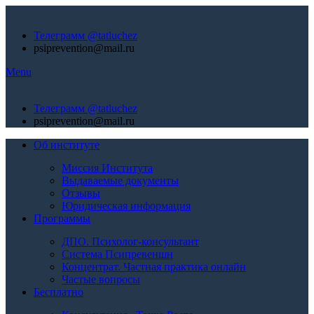
Телеграмм @tatluchez
psiprevention@mail.ru
Menu
Телеграмм @tatluchez
psiprevention@mail.ru
Об институте
Миссия Института
Выдаваемые документы
Отзывы
Юридическая информация
Программы
ДПО. Психолог-консультант
Система Псипревеншн
Концентрат. Частная практика онлайн
Частые вопросы
Бесплатно