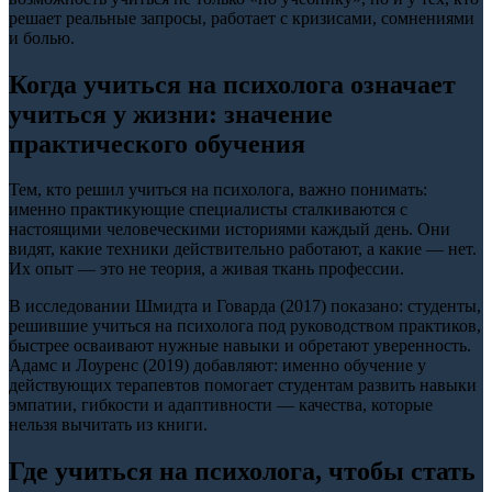
решает реальные запросы, работает с кризисами, сомнениями
и болью.
Когда учиться на психолога означает
учиться у жизни: значение
практического обучения
Тем, кто решил учиться на психолога, важно понимать:
именно практикующие специалисты сталкиваются с
настоящими человеческими историями каждый день. Они
видят, какие техники действительно работают, а какие — нет.
Их опыт — это не теория, а живая ткань профессии.
В исследовании Шмидта и Говарда (2017) показано: студенты,
решившие учиться на психолога под руководством практиков,
быстрее осваивают нужные навыки и обретают уверенность.
Адамс и Лоуренс (2019) добавляют: именно обучение у
действующих терапевтов помогает студентам развить навыки
эмпатии, гибкости и адаптивности — качества, которые
нельзя вычитать из книги.
Где учиться на психолога, чтобы стать