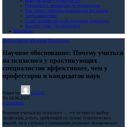
Консультация «Точка Роста»
Готовимся к экзаменам по психологии
Как начать работать психологом без опыта
Анти-маркетинг
Старт онлайн-частной практики психолога
Контент план для психолога
Контакты
Методология обучения Института
Научное обоснование: Почему учиться
на психолога у практикующих
специалистов эффективнее, чем у
профессоров и кандидатов наук
Posted by
ssl2411
On 08.06.2025
0
comments
Решение учиться на психолога — это не просто выбор
профессии, а путь, требующий не только теоретических
знаний, но и глубокого понимания реальных человеческих