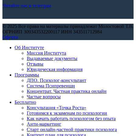
Читайте нас в телеграм
© 2025 Все права на материалы принадлежат Молостовой Т.В.
ОГРНИП 309343532200117 ИНН 343511712984
Оферта
Об Институте
Миссия Института
Выдаваемые документы
Отзывы
Юридическая информация
Программы
ДПО. Психолог-консультант
Система Псипревеншн
Концентрат. Частная практика онлайн
Частые вопросы
Бесплатно
Консультация «Точка Роста»
Готовимся к экзаменам по психологии
Как начать работать психологом без опыта
Анти-маркетинг
Старт онлайн-частной практики психолога
Контент план для психолога