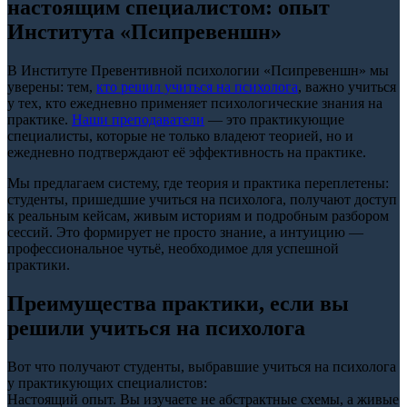
настоящим специалистом: опыт
Института «Псипревеншн»
В Институте Превентивной психологии «Псипревеншн» мы
уверены: тем,
кто решил учиться на психолога
, важно учиться
у тех, кто ежедневно применяет психологические знания на
практике.
Наши преподаватели
— это практикующие
специалисты, которые не только владеют теорией, но и
ежедневно подтверждают её эффективность на практике.
Мы предлагаем систему, где теория и практика переплетены:
студенты, пришедшие учиться на психолога, получают доступ
к реальным кейсам, живым историям и подробным разбором
сессий. Это формирует не просто знание, а интуицию —
профессиональное чутьё, необходимое для успешной
практики.
Преимущества практики, если вы
решили учиться на психолога
Вот что получают студенты, выбравшие учиться на психолога
у практикующих специалистов:
Настоящий опыт. Вы изучаете не абстрактные схемы, а живые