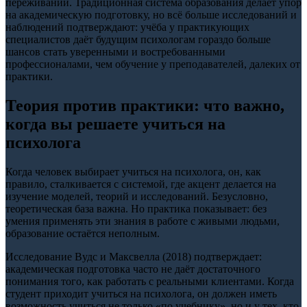
переживаний. Традиционная система образования делает упор
на академическую подготовку, но всё больше исследований и
наблюдений подтверждают: учёба у практикующих
специалистов даёт будущим психологам гораздо больше
шансов стать уверенными и востребованными
профессионалами, чем обучение у преподавателей, далеких от
практики.
Теория против практики: что важно,
когда вы решаете учиться на
психолога
Когда человек выбирает учиться на психолога, он, как
правило, сталкивается с системой, где акцент делается на
изучение моделей, теорий и исследований. Безусловно,
теоретическая база важна. Но практика показывает: без
умения применять эти знания в работе с живыми людьми,
образование остаётся неполным.
Исследование Вудс и Максвелла (2018) подтверждает:
академическая подготовка часто не даёт достаточного
понимания того, как работать с реальными клиентами. Когда
студент приходит учиться на психолога, он должен иметь
возможность учиться не только «по учебнику», но и у тех, кто